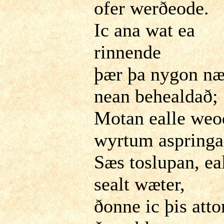
ofer werðeode.
Ic ana wat ea
rinnende
þær þa nygon n
nean behealdað;
Motan ealle weo
wyrtum aspringa
Sæs toslupan, ea
sealt wæter,
ðonne ic þis atto