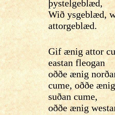
þystelgeblæd,
Wið ysgeblæd, 
attorgeblæd.
Gif ænig attor 
eastan fleogan
oððe ænig norða
cume, oððe æni
suðan cume,
oððe ænig westa