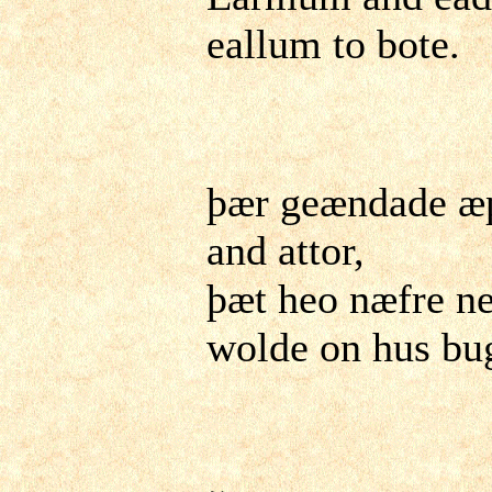
eallum to bote.
þær geændade æ
and attor,
þæt heo næfre n
wolde on hus bu