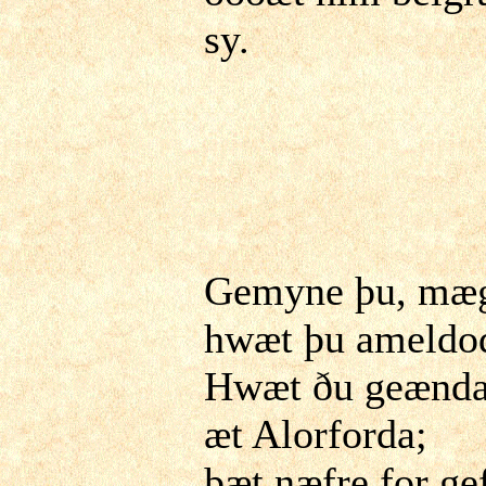
sy.
Gemyne þu, mæ
hwæt þu ameldod
Hwæt ðu geænda
æt Alorforda;
þæt næfre for ge