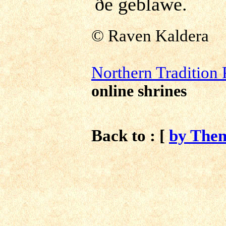
ðe geblawe.
©
Raven Kaldera
N
orthern Tradition
online shrines
Back to : [
by The