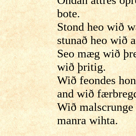
bote.
Stond heo wið w
stunað heo wið at
Seo mæg wið þr
wið þritig.
Wið feondes ho
and wið færbreg
Wið malscrunge
manra wihta.