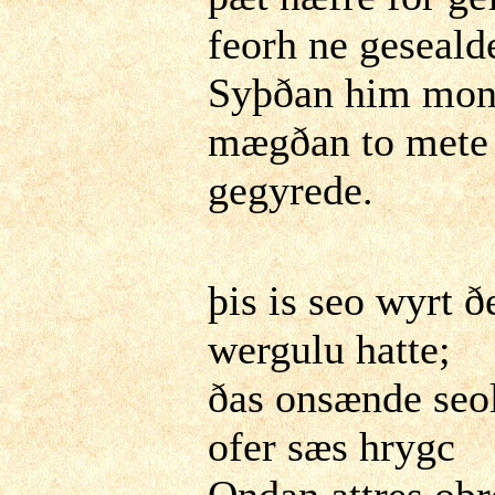
feorh ne geseald
Syþðan him mo
mægðan to mete
gegyrede.
þis is seo wyrt ð
wergulu hatte;
ðas onsænde seo
ofer sæs hrygc
Ondan attres oþr