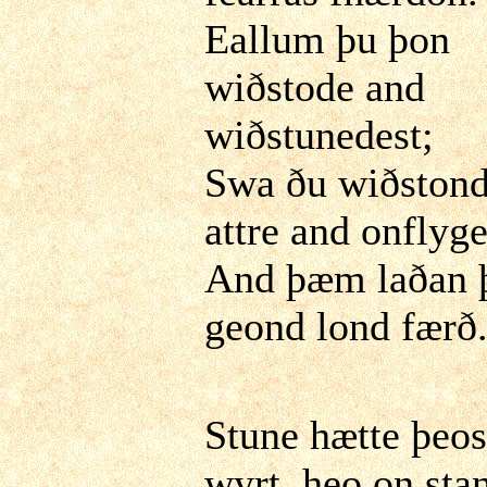
Eallum þu þon
wiðstode and
wiðstunedest;
Swa ðu wiðston
attre and onflyg
And þæm laðan 
geond lond færð
Stune hætte þeos
wyrt, heo on sta