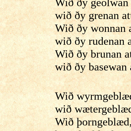
Wið ðy geolwan a
wið ðy grenan at
Wið ðy wonnan a
wið ðy rudenan a
Wið ðy brunan at
wið ðy basewan a
Wið wyrmgeblæ
wið wætergeblæ
Wið þorngeblæd