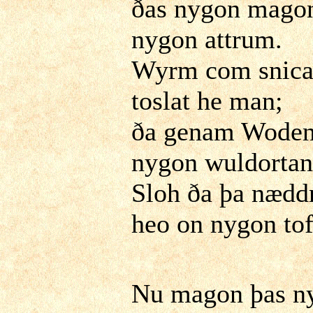
ðas nygon mago
nygon attrum.
Wyrm com snica
toslat he man;
ða genam Wode
nygon wuldortan
Sloh ða þa nædd
heo on nygon tof
Nu magon þas n