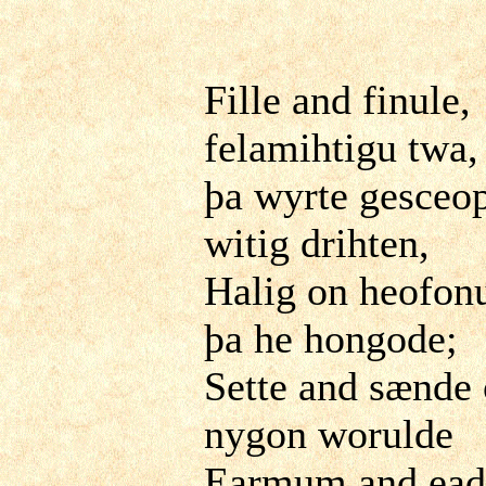
Fille and finule,
felamihtigu twa,
þa wyrte gesceo
witig drihten,
Halig on heofon
þa he hongode;
Sette and sænde
nygon worulde
Earmum and ea