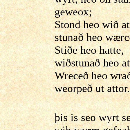
geweox;
Stond heo wið at
stunað heo wærc
Stiðe heo hatte,
wiðstunað heo at
Wreceð heo wra
weorpeð ut attor.
þis is seo wyrt s
wiþ wyrm gefeah