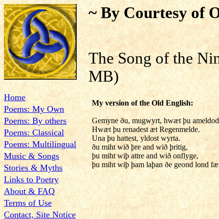
~ By Courtesy of O
The Song of the 
MB)
Home
My version of the Old English:
Poems: My Own
Poems: By others
Gemyne ðu, mugwyrt, hwæt þu ameldode
Hwæt þu renadest æt Regenmelde.
Poems: Classical
Una þu hattest, yldost wyrta.
Poems: Multilingual
ðu miht wið þre and wið þritig,
Music & Songs
þu miht wiþ attre and wið onflyge,
þu miht wiþ þam laþan ðe geond lond fæ
Stories & Myths
Links to Poetry
About & FAQ
Terms of Use
Contact, Site Notice