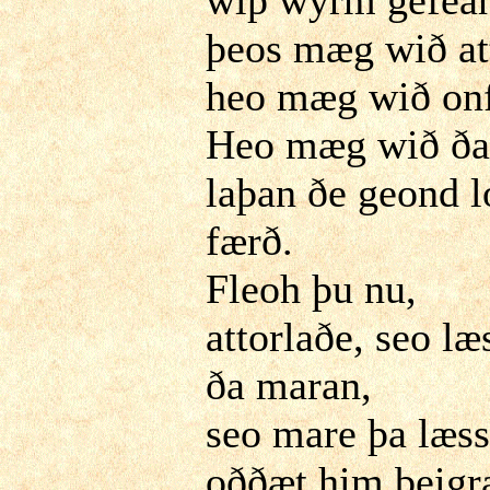
þeos mæg wið at
heo mæg wið onf
Heo mæg wið ð
laþan ðe geond 
færð.
Fleoh þu nu,
attorlaðe, seo læ
ða maran,
seo mare þa læss
oððæt him beigr