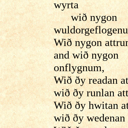
wyrta
wið nygon
wuldorgeflogen
Wið nygon attr
and wið nygon
onflygnum,
Wið ðy readan at
wið ðy runlan att
Wið ðy hwitan at
wið ðy wedenan a