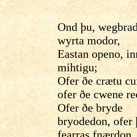
Ond þu, wegbrad
wyrta modor,
Eastan openo, i
mihtigu;
Ofer ðe crætu cu
ofer ðe cwene re
Ofer ðe bryde
bryodedon, ofer 
fearras fnærdon.