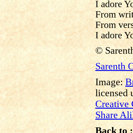
I adore Y
From writ
From vers
I adore Y
© Sarent
Sarenth 
Image:
B
licensed 
Creative
Share Ali
Back to :