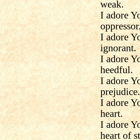
weak.
I adore Y
oppressor
I adore Y
ignorant.
I adore Y
heedful.
I adore Y
prejudice.
I adore Y
heart.
I adore Y
heart of s