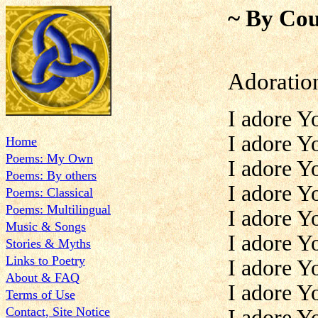
~ By Cou
Adoration
I adore Y
I adore Y
Home
Poems: My Own
I adore Y
Poems: By others
I adore Y
Poems: Classical
Poems: Multilingual
I adore Y
Music & Songs
I adore Y
Stories & Myths
Links to Poetry
I adore Y
About & FAQ
I adore Y
Terms of Use
Contact, Site Notice
I adore Y